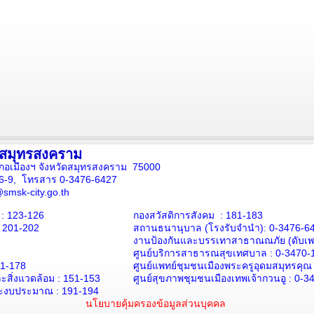
งสมุทรสงคราม
ภอเมืองฯ จังหวัดสมุทรสงคราม 75000
16-9, โทรสาร 0-3476-6427
smsk-city.go.th
: 123-126
กองสวัสดิการสังคม : 181-183
: 201-202
สถานธนานุบาล
(โรงรับจำนำ):
0-3476-6
งานป้องกันและบรรเทาสาธาณณภัย (ดับเพล
ศูนย์บริการสาธารณสุขเทศบาล :
0-3470-
71-178
ศูนย์แพทย์ชุมชนเมืองพระครูอุดมสมุทรคุณ
สิ่งแวดล้อม :
151-153
ศูนย์สุขภาพชุมชนเมืองเทพเจ้ากวนอู :
0-3
ะงบประมาณ : 191-194
นโยบายคุ้มครองข้อมูลส่วนบุคคล