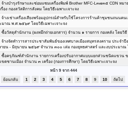
จ้างบำรุงรักษาและซ่อมแซมเครื่องพิมพ์ Brother MFC-L๓๗๓๕ CDN หมาย
่อง กองสวัสดิการสังคม โดยวิธีเฉพาะเจาะจง
้างเช่าเครื่องเสียงพร้อมอุปกรณ์สำหรับใช้โครงการร้านค้าชุมชนถนนคนเ
ะมาณ พ.ศ.๒๕๖๙ โดยวิธีเฉพาะเจาะจง
ื้อวัสดุสำนักงาน (ผงหมึกถ่ายเอกสาร) จำนวน ๑ รายการ กองคลัง โดยวิธ
จ้างจัดทำวารสารประชาสัมพันธ์ของเทศบาลเมืองสมุทรสงคราม ประจำปีง
เมษายน - มิถุนายน ๒๕๖๙ จำนวน ๓๐๐ เล่ม กองยุทธศาสตร์ และงบประมาณ 
ซื้อครุภัณฑ์สำนักงาน รายการเครื่องปรับอากาศแบบแยกส่วนชนิดแขวน ขน
ล็กเขตชานเมือง จำนวน ๓ เครื่อง (กองการศึกษา) โดยวิธีเฉพาะเจาะจง
หน้า 9 จาก 444
ย้อนกลับ
1
2
3
4
5
6
7
8
9
10
ถัดไป