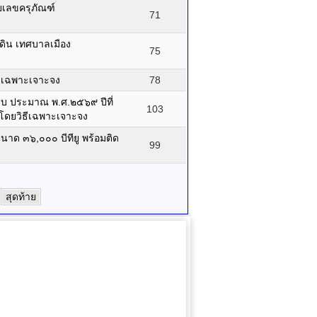
เลขครุภัณฑ์
71
ดิน เทศบาลเมือง
75
ี เฉพาะเจาะจง
78
บ ประมาณ พ.ศ.๒๕๖๙ ปีที่
103
โดยวิธีเฉพาะเจาะจง
าด ๓๖,๐๐๐ บีทียู พร้อมติด
99
สุดท้าย