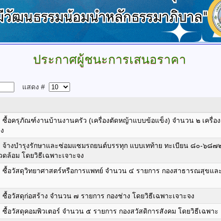
ประกาศผู้ชนะการเสนอราคา
แสดง #
ื้อครุภัณฑ์งานบ้านงานครัว (เครื่องตัดหญ้าแบบข้อแข็ง) จำนวน ๒ เครื่
จง
 จ้างบำรุงรักษาและซ่อมแซมรถยนต์บรรทุก แบบเทท้าย ทะเบียน ๘๐-๖๘๗
วดล้อม โดยวิธีเฉพาะเจาะจง
ซื้อวัสดุวิทยาศาสตร์หรือการแพทย์ จำนวน ๔ รายการ กองสาธารณสุขและ 
ื้อวัสดุก่อสร้าง จำนวน ๗ รายการ กองช่าง โดยวิธีเฉพาะเจาะจง
ื้อวัสดุคอมพิวเตอร์ จำนวน ๕ รายการ กองสวัสดิการสังคม โดยวิธีเฉพาะ