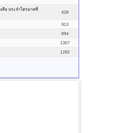
ังสือ ประจำไตรมาสที่
428
913
894
1307
1282