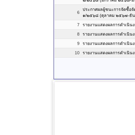
๒/๒๕๖๘ (มกราคม ๒๕๖๘-ม
ประกาศผลผู้ชนะการจัดซื้อจ
6
๑/๒๕๖๘ (ตุลาคม ๒๕๖๗-ธั
7
รายงานแสดงผลการดำเนินง
8
รายงานแสดงผลการดำเนินง
9
รายงานแสดงผลการดำเนินง
10
รายงานแสดงผลการดำเนินง