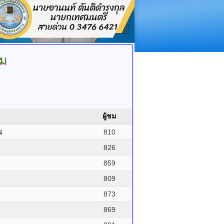
าม
ผู้ชม
๘
810
826
859
809
873
869