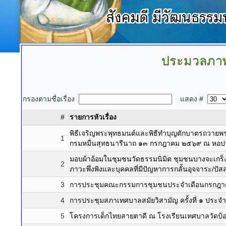
ประมวลภา
กรองตามชื่อเรื่อง
แสดง #
#
รายการหัวเรื่อง
พิธีเจริญพระพุทธมนต์และพิธีทำบุญตักบาตรถวายพร
1
กรมหมื่นสุทธนารีนาถ ๑๓ กรกฎาคม ๒๕๖๙ ณ หอประ
มอบผ้าอ้อมในชุมชนวัดธรรมนิมิต ชุมชนบางจะเกร็
2
ภาวะพึ่งพิงและบุคคลที่มีปัญหาการกลั้นอุจจาระ/ปัส
3
การประชุมคณะกรรมการชุมชนประจำเดือนกรกฎาค
4
การประชุมสภาเทศบาลสมัยวิสามัญ ครั้งที่ ๑ ประ
5
โครงการเด็กไทยสายตาดี ณ โรงเรียนเทศบาลวัดป้อม