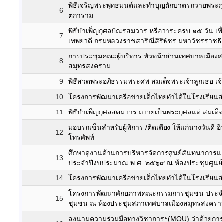
พิธีเจริญพระพุทธมนต์และทำบุญตักบาตรถวายพระก
6
ตการาม
พิธีบำเพ็ญกุศลปัณรสมวาร หรือวาระครบ ๑๕ วัน เพื่
7
เทพยวดี กรมหลวงราชสาริณีสิริพัชร มหาวัชรราชธ
การประชุมคณะผู้บริหาร หัวหน้าส่วนเทศบาลเมือ
8
สมุทรสงคราม
9
พิธีสวดพระอภิธรรมพระศพ สมเด็จพระเจ้าลูกเธอ เจ้
10
โครงการพัฒนาเครือข่ายเด็กไทยทำได้ในโรงเรียน
11
พิธีบำเพ็ญกุศลสตมวาร ถวายเป็นพระกุศลแด่ สมเด็จ
มอบรถเข็นสำหรับผู้พิการ /ติดเตียง ให้แก่นางวัน
12
โทรศัพท์
ศึกษาดูงานด้านการบริหารจัดการศูนย์สันทนาการแล
13
ประจำปีงบประมาณ พ.ศ. ๒๕๖๙ ณ ห้องประชุมศูนย์การ
14
โครงการพัฒนาเครือข่ายเด็กไทยทำได้ในโรงเรียน
โครงการพัฒนาศักยภาพคณะกรรมการชุมชน ประจำป
15
ชุมชน ณ ห้องประชุมสภาเทศบาลเมืองสมุทรสงครา
ลงนามความร่วมมือทางวิชาการฯ(MOU) ว่าด้วยกา