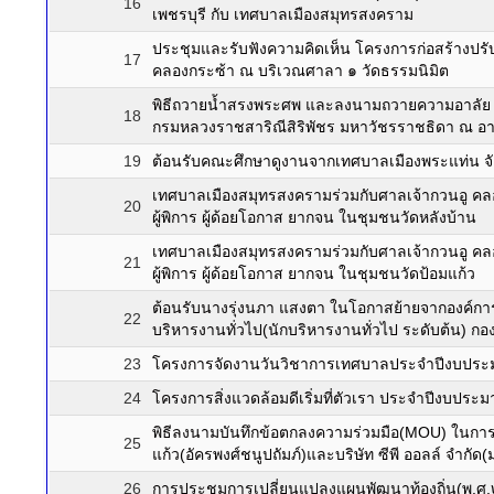
16
เพชรบุรี กับ เทศบาลเมืองสมุทรสงคราม
ประชุมและรับฟังความคิดเห็น โครงการก่อสร้างปร
17
คลองกระซ้า ณ บริเวณศาลา ๑ วัดธรรมนิมิต
พิธีถวายน้ำสรงพระศพ และลงนามถวายความอาลัย เบื้
18
กรมหลวงราชสาริณีสิริพัชร มหาวัชรราชธิดา ณ อา
19
ต้อนรับคณะศึกษาดูงานจากเทศบาลเมืองพระแท่น จ
เทศบาลเมืองสมุทรสงครามร่วมกับศาลเจ้ากวนอู คลองส
20
ผู้พิการ ผู้ด้อยโอกาส ยากจน ในชุมชนวัดหลังบ้าน
เทศบาลเมืองสมุทรสงครามร่วมกับศาลเจ้ากวนอู คลองส
21
ผู้พิการ ผู้ด้อยโอกาส ยากจน ในชุมชนวัดป้อมแก้ว
ต้อนรับนางรุ่งนภา แสงตา ในโอกาสย้ายจากองค์กา
22
บริหารงานทั่วไป(นักบริหารงานทั่วไป ระดับต้น) 
23
โครงการจัดงานวันวิชาการเทศบาลประจำปีงบประม
24
โครงการสิ่งแวดล้อมดีเริ่มที่ตัวเรา ประจำปีงบ
พิธีลงนามบันทึกข้อตกลงความร่วมมือ(MOU) ในการจ
25
แก้ว(อัครพงศ์ชนูปถัมภ์)และบริษัท ซีพี ออลล์ จำก
26
การประชุมการเปลี่ยนแปลงแผนพัฒนาท้องถิ่น(พ.ศ