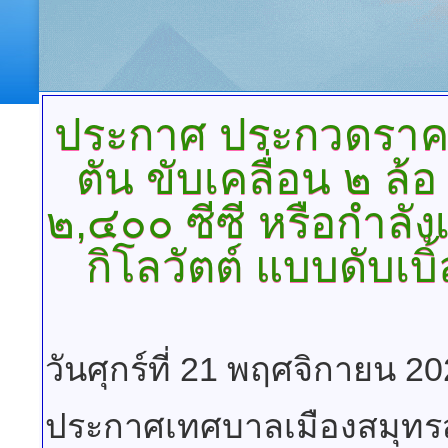
ประกาศ
ประกวดราคาซ
ตัน ขับเคลื่อน ๒ ล้
๒,๔๐๐ ซีซี หรือกำลังเ
กิโลวัตต์ แบบดับเบ
วันศุกร์ที่ 21 พฤศจิกายน 2
ประกาศเทศบาลเมืองสมุท