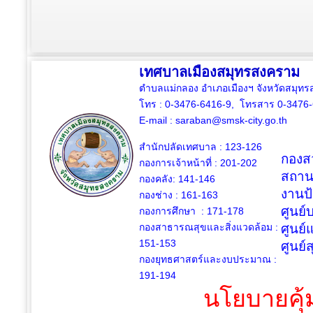
เทศบาลเมืองสมุทรสงคราม
ตำบลแม่กลอง อำเภอเมืองฯ จังหวัดสมุ
โทร : 0-3476-6416-9, โทรสาร 0-3476
E-mail :
saraban@smsk-city.go.th
สำนักปลัดเทศบาล : 123-126
กองสว
กองการเจ้าหน้าที่ : 201-202
สถาน
กองคลัง: 141-146
งานป
กองช่าง :
161-163
ศูนย
กองการศึกษา : 171-178
กองสาธารณสุขและสิ่งแวดล้อม :
ศูนย์
151-153
ศูนย์
กองยุทธศาสตร์และงบประมาณ :
191-194
นโยบายคุ้