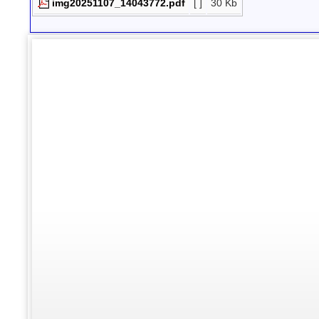
img20251107_14043772.pdf
[ ]
30 Kb