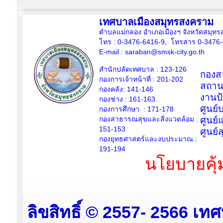
เทศบาลเมืองสมุทรสงคราม
ตำบลแม่กลอง อำเภอเมืองฯ จังหวัดสมุ
โทร : 0-3476-6416-9, โทรสาร 0-3476
E-mail :
saraban@smsk-city.go.th
สำนักปลัดเทศบาล : 123-126
กองสว
กองการเจ้าหน้าที่ : 201-202
สถาน
กองคลัง: 141-146
งานป
กองช่าง :
161-163
ศูนย
กองการศึกษา : 171-178
กองสาธารณสุขและสิ่งแวดล้อม :
ศูนย์
151-153
ศูนย์
กองยุทธศาสตร์และงบประมาณ :
191-194
นโยบายคุ้
ลิขสิทธิ์ © 2557- 2566 เท