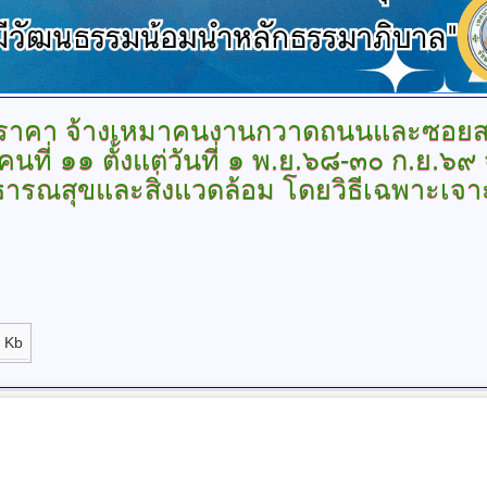
ราคา
จ้างเหมาคนงานกวาดถนนและซอย
นที่ ๑๑ ตั้งแต่วันที่ ๑ พ.ย.๖๘-๓๐ ก.ย.
ารณสุขและสิ่งแวดล้อม โดยวิธีเฉพาะเจา
 Kb