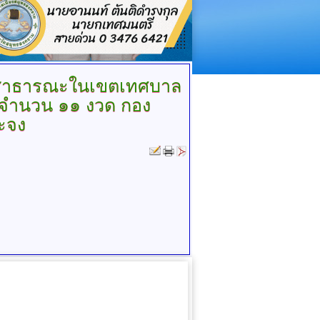
สาธารณะในเขตเทศบาล
๖๙ จำนวน ๑๑ งวด กอง
ะจง