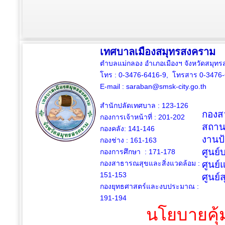
เทศบาลเมืองสมุทรสงคราม
ตำบลแม่กลอง อำเภอเมืองฯ จังหวัดสมุ
โทร : 0-3476-6416-9, โทรสาร 0-3476
E-mail :
saraban@smsk-city.go.th
สำนักปลัดเทศบาล : 123-126
กองสว
กองการเจ้าหน้าที่ : 201-202
สถาน
กองคลัง: 141-146
งานป
กองช่าง :
161-163
ศูนย
กองการศึกษา : 171-178
กองสาธารณสุขและสิ่งแวดล้อม :
ศูนย์
151-153
ศูนย์
กองยุทธศาสตร์และงบประมาณ :
191-194
นโยบายคุ้