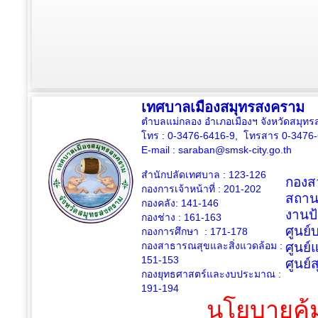
เทศบาลเมืองสมุทรสงคราม
ตำบลแม่กลอง อำเภอเมืองฯ จังหวัดสมุ
โทร : 0-3476-6416-9, โทรสาร 0-3476
E-mail :
saraban@smsk-city.go.th
สำนักปลัดเทศบาล : 123-126
กองสว
กองการเจ้าหน้าที่ : 201-202
สถาน
กองคลัง: 141-146
งานป
กองช่าง :
161-163
ศูนย
กองการศึกษา : 171-178
กองสาธารณสุขและสิ่งแวดล้อม :
ศูนย์
151-153
ศูนย์
กองยุทธศาสตร์และงบประมาณ :
191-194
นโยบายคุ้