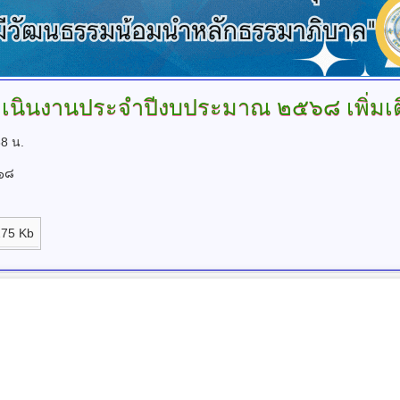
เนินงานประจำปีงบประมาณ
๒๕๖๘ เพิ่มเติ
38 น.
๖๘
275 Kb