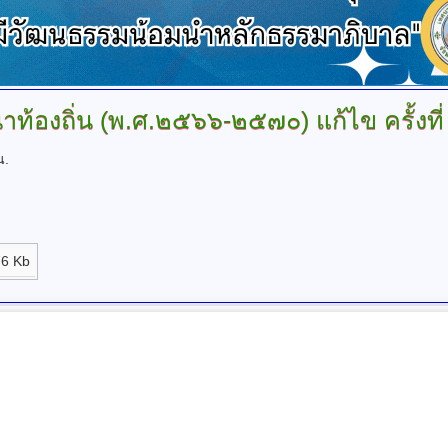
ท้องถิ่น
(พ.ศ.๒๕๖๖-๒๕๗๐) แก้ไข ครั้งท
น.
6 Kb