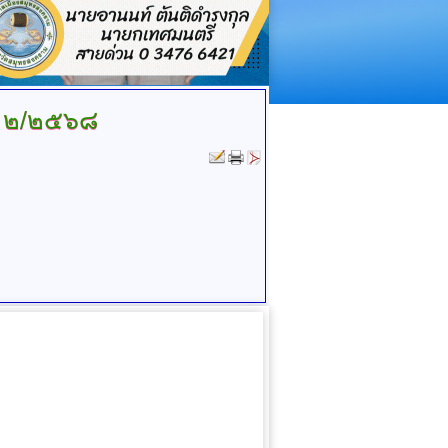
ี่ ๒/๒๕๖๘