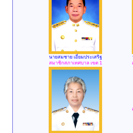
นายสมชาย เอี่ยมประเสริฐ
สมาชิกสภาเทศบาล เขต 1