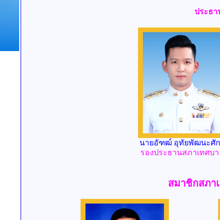
ประธา
นายอัฑฒ์ อุทัยพัฒนะศักด
รองประธานสภาเทศบา
สมาชิกสภาเ