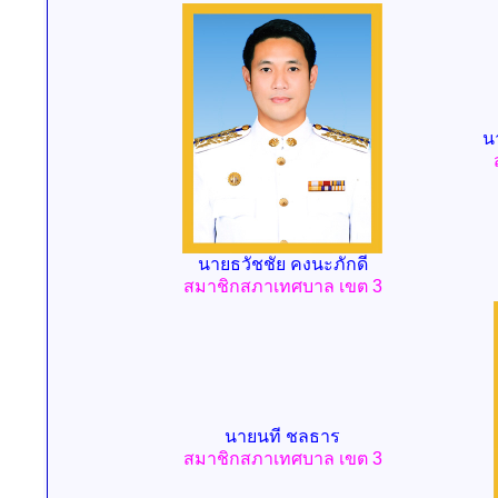
นา
นายธวัชชัย คงนะภักดี
สมาชิกสภาเทศบาล เขต 3
นายนที ชลธาร
สมาชิกสภาเทศบาล เขต 3