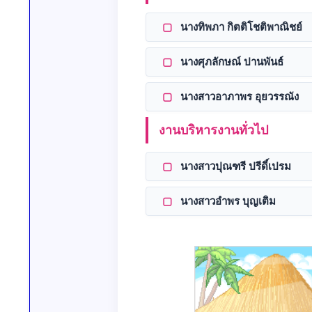
▢
นางทิพภา กิตติโชติพาณิชย์
▢
นางศุภลักษณ์ ปานพันธ์
▢
นางสาวอาภาพร อุยวรรณัง
งานบริหารงานทั่วไป
▢
นางสาวปุณฑรี ปรีดิ์เปรม
▢
นางสาวอำพร บุญเติม