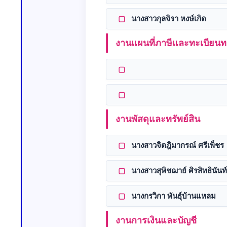
▢
นางสาวกุลจิรา หงษ์เกิด
งานแผนที่ภาษีและทะเบียนทร
▢
▢
งานพัสดุและทรัพย์สิน
▢
นางสาวจิตฎิมากรณ์ ศรีเพ็ชร
▢
นางสาวสุพิชฌาย์ ศิรสิทธินันท์
▢
นางกรวิกา พันธุ์บ้านแหลม
งานการเงินและบัญชี