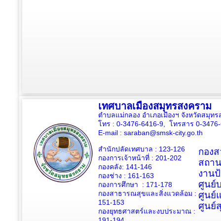
เทศบาลเมืองสมุทรสงคราม
ตำบลแม่กลอง อำเภอเมืองฯ จังหวัดสมุ
โทร : 0-3476-6416-9, โทรสาร 0-3476
E-mail :
saraban@smsk-city.go.th
สำนักปลัดเทศบาล : 123-126
กองสว
กองการเจ้าหน้าที่ : 201-202
สถาน
กองคลัง: 141-146
งานป
กองช่าง :
161-163
ศูนย
กองการศึกษา : 171-178
กองสาธารณสุขและสิ่งแวดล้อม :
ศูนย์
151-153
ศูนย์
กองยุทธศาสตร์และงบประมาณ :
191-194