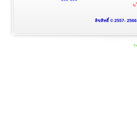
นโ
ลิขสิทธิ์ © 2557- 256
Th