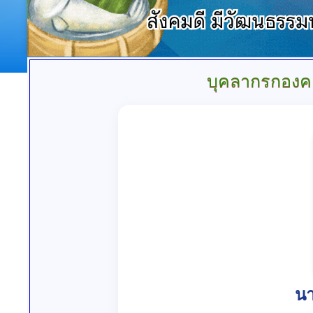
บุคลากรกองคล
นา