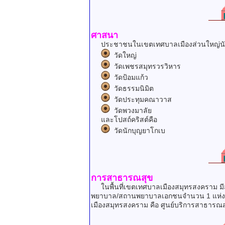
ศาสนา
ประชาชนในเขตเทศบาลเมืองส่วนใหญ่นับถือ 
วัดใหญ่
วัดเพชรสมุทรวรวิหาร
วัดป้อมแก้ว
วัดธรรมนิมิต
วัดประทุมคณาวาส
วัดพวงมาลัย
และโปสถ์คริสต์คือ
วัดนักบุญยาโกเบ
การสาธารณสุข
ในพื้นที่เขตเทศบาลเมืองสมุทรสงคราม มี
พยาบาล/สถานพยาบาลเอกชนจำนวน 1 แห่ง ค
เมืองสมุทรสงคราม คือ ศูนย์บริการสาธาร