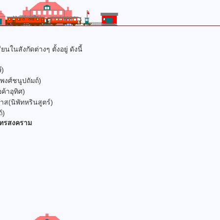
ังกัดต่างๆ ตั้งอยู่ ดังนี้
์)
งศ์ชนูปถัมถ์)
้าอุทิศ)
(นิพัทหรินสูตร์)
์)
มุทรสงคราม