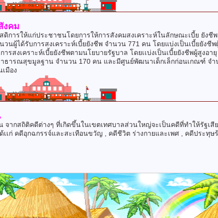
สังคม
ดิการให้แก่ประชาชนโดยการให้การสังคมสงเคราะห์ในลักษณะเบี้ย ยังชีพอ
วนผู้ได้รับการสงเคราะห์เบี้ยยังชีพ จำนวน 771 คน โดยแบ่งเป็นเบี้ยยังชีพ
ารสงเคราะห์เบี้ยยังชีพตามนโยบายรัฐบาล โดยเเบ่งเป็นเบี้ยยังชีพผู้สูงอา
รสาธารณสุขมูลฐาน จำนวน 170 คน และมีศูนย์พัฒนาเด็กเล็กก่อนเกณฑ์ จำนว
นเมือง
น
กสถิติคดีต่างๆ ที่เกิดขึ้นในเขตเทศบาลส่วนใหญ่จะเป็นคดีที่ทำให้รัฐเสียห
เก่ คดีอุกฉกรรจ์และสะเทือนขวัญ , คดีชีวิต ร่างกายและเพศ , คดีประทุษร้ายต่อ