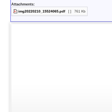
Attachments:
img20220210_15524065.pdf
[ ]
761 Kb