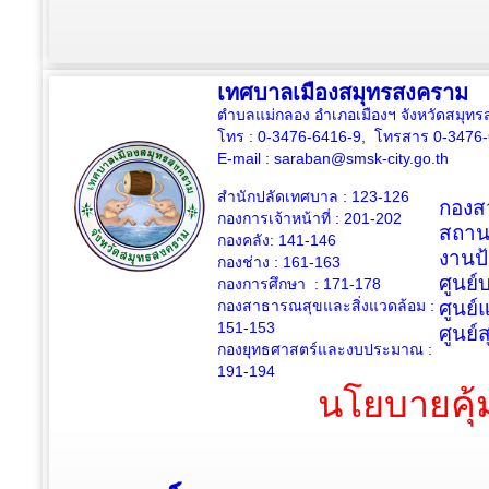
เทศบาลเมืองสมุทรสงคราม
ตำบลแม่กลอง อำเภอเมืองฯ จังหวัดสมุ
โทร : 0-3476-6416-9, โทรสาร 0-3476
E-mail :
saraban@smsk-city.go.th
สำนักปลัดเทศบาล : 123-126
กองสว
กองการเจ้าหน้าที่ : 201-202
สถาน
กองคลัง: 141-146
งานป
กองช่าง :
161-163
ศูนย
กองการศึกษา : 171-178
กองสาธารณสุขและสิ่งแวดล้อม :
ศูนย์
151-153
ศูนย์
กองยุทธศาสตร์และงบประมาณ :
191-194
นโยบายคุ้