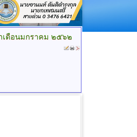
ำเดือนมกราคม ๒๕๖๒