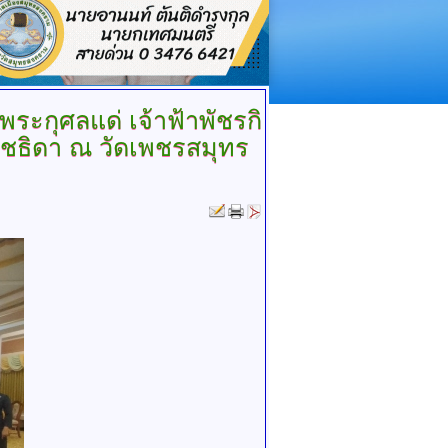
ระกุศลแด่ เจ้าฟ้าพัชรกิ
าชธิดา ณ วัดเพชรสมุทร