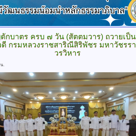
ญตักบาตร
ครบ ๗ วัน (สัตตมวาร) ถวายเป็นพ
ดี กรมหลวงราชสาริณีสิริพัชร มหาวัชรร
วรวิหาร
 น.