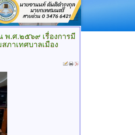
พ.ศ.๒๕๖๙ เรื่องการมี
มสภาเทศบาลเมือง