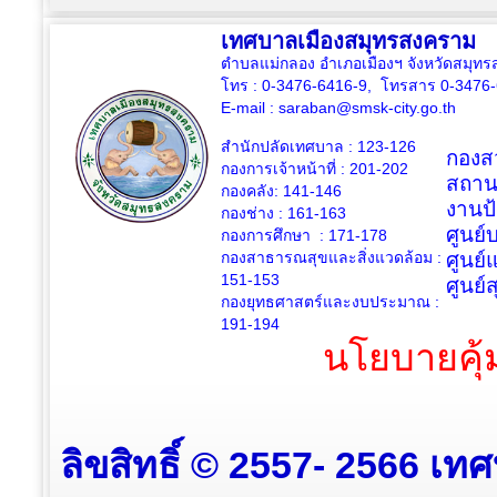
เทศบาลเมืองสมุทรสงคราม
ตำบลแม่กลอง อำเภอเมืองฯ จังหวัดสมุ
โทร : 0-3476-6416-9, โทรสาร 0-3476
E-mail :
saraban@smsk-city.go.th
สำนักปลัดเทศบาล : 123-126
กองสว
กองการเจ้าหน้าที่ : 201-202
สถาน
กองคลัง: 141-146
งานป
กองช่าง :
161-163
ศูนย
กองการศึกษา : 171-178
กองสาธารณสุขและสิ่งแวดล้อม :
ศูนย์
151-153
ศูนย์
กองยุทธศาสตร์และงบประมาณ :
191-194
นโยบายคุ้
ลิขสิทธิ์ © 2557- 2566 เท