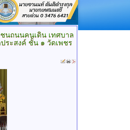
มชนถนนคนเดิน เทศบาล
ะสงค์ ชั้น ๑ วัดเพชร