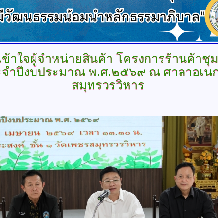
้าใจผู้จำหน่ายสินค้า
โครงการร้านค้าชุ
ะจำปีงบประมาณ พ.ศ.๒๕๖๙ ณ ศาลาอเนกปร
สมุทรวรวิหาร
.