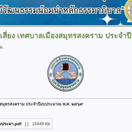
สี่ยง
เทศบาลเมืองสมุทรสงคราม ประจำป
น.
องสมุทรสงคราม ประจำปีงบประมาณ พ.ศ. ๒๕๖๙
งบประมา.pdf
[ ]
15449 Kb