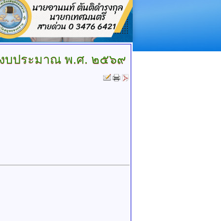
ีงบประมาณ พ.ศ. ๒๕๖๙