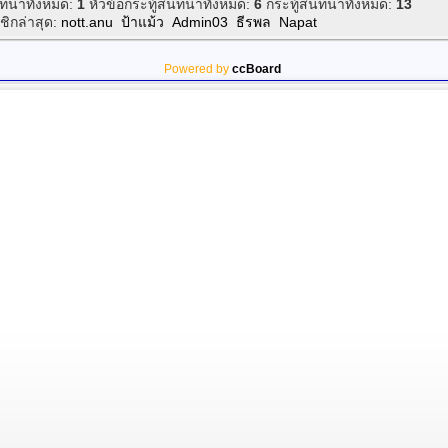
นาทั้งหมด:
1
หัวข้อกระทู้สนทนาทั้งหมด:
6
กระทู้สนทนาทั้งหมด:
13
ิกล่าสุด:
nott.anu
ป้าแม้ว
Admin03
ธีรพล
Napat
Powered by
ccBoard