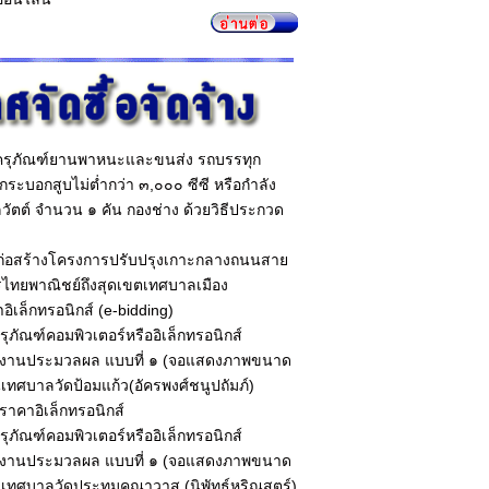
อครุภัณฑ์ยานพาหนะและขนส่ง รถบรรทุก
กระบอกสูบไม่ต่ำกว่า ๓,๐๐๐ ซีซี หรือกำลัง
โลวัตต์ จำนวน ๑ คัน กองช่าง ด้วยวิธีประกวด
งก่อสร้างโครงการปรับปรุงเกาะกลางถนนสาย
ารไทยพาณิชย์ถึงสุดเขตเทศบาลเมือง
เล็กทรอนิกส์ (e-bidding)
ุภัณฑ์คอมพิวเตอร์หรืออิเล็กทรอนิกส์
รับงานประมวลผล แบบที่ ๑ (จอแสดงภาพขนาด
ยนเทศบาลวัดป้อมแก้ว(อัครพงศ์ชนูปถัมภ์)
ราคาอิเล็กทรอนิกส์
ุภัณฑ์คอมพิวเตอร์หรืออิเล็กทรอนิกส์
รับงานประมวลผล แบบที่ ๑ (จอแสดงภาพขนาด
ียนเทศบาลวัดประทุมคณาวาส (นิพัทธ์หริณสูตร์)