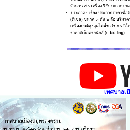
จำนวน ๔๐ เครื่อง วิธีประกวดราค
ประกาศฯ เรื่อง ประกวดราคาซื้อ
(ดีเซล) ขนาด ๓ ตัน ๖ ล้อ ปริมาตร
เครื่องยนต์สูงสุดไม่ต่ำกว่า ๘๐ ก
ราคาอิเล็กทรอนิกส์ (e-bidding)
เทศบาลเม