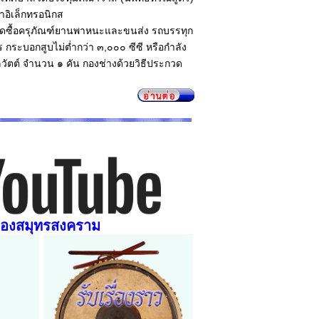
าอิเล็กทรอนิกส
จัดซื้อครุภัณฑ์ยานพาหนะและขนส่ง รถบรรทุก
 กระบอกสูบไม่ต่ำกว่า ๓,๐๐๐ ซีซี หรือกำลัง
ิโลวัตต์ จำนวน ๑ คัน กองช่างด้วยวิธีประกวด
ืองสมุทรสงคราม