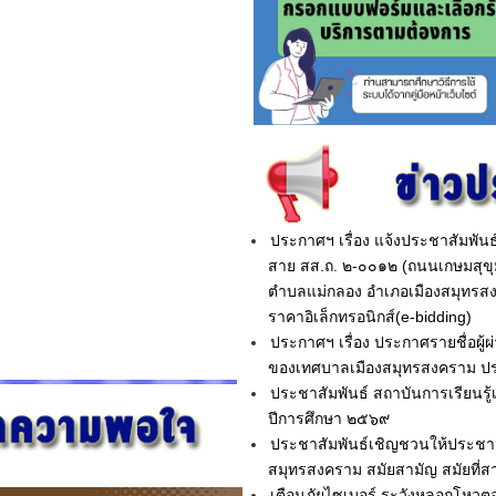
ประกาศฯ เรื่อง แจ้งประชาสัมพัน
สาย สส.ถ. ๒-๐๐๑๒ (ถนนเกษมสุขุ
ตำบลแม่กลอง อำเภอเมืองสมุทรสง
ราคาอิเล็กทรอนิกส์(e-bidding)
ประกาศฯ เรื่อง ประกาศรายชื่อผู
ของเทศบาลเมืองสมุทรสงคราม ประ
ประชาสัมพันธ์ สถาบันการเรียนรู้
ปีการศึกษา ๒๕๖๙
ประชาสัมพันธ์เชิญชวนให้ประชา
สมุทรสงคราม สมัยสามัญ สมัยที่
เตือนภัยไซเบอร์ ระวังหลอกโหวต